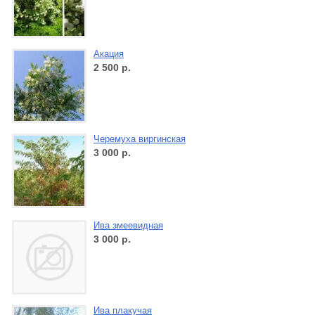
Акация
2 500
р.
Черемуха виргинская
3 000
р.
Ива змеевидная
3 000
р.
Ива плакучая